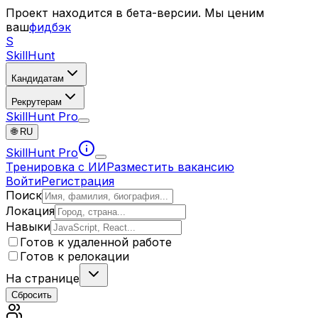
Проект находится в бета-версии. Мы ценим
ваш
фидбэк
S
SkillHunt
Кандидатам
Рекрутерам
SkillHunt Pro
🌐
RU
SkillHunt Pro
Тренировка с ИИ
Разместить вакансию
Войти
Регистрация
Поиск
Локация
Навыки
Готов к удаленной работе
Готов к релокации
На странице
Сбросить