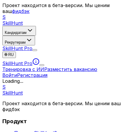
Проект находится в бета-версии. Мы ценим
ваш
фидбэк
S
SkillHunt
Кандидатам
Рекрутерам
SkillHunt Pro
🌐
RU
SkillHunt Pro
Тренировка с ИИ
Разместить вакансию
Войти
Регистрация
Loading...
S
SkillHunt
Проект находится в бета-версии. Мы ценим ваш
фидбэк
Продукт